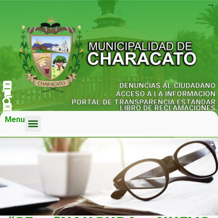
agen judi bola
kampungbet
kampungbet
kampungbet
kampungbet
kampungbet
DENUNCIAS AL CIUDADANO
ACCESO A LA INFORMACIÓN
PORTAL DE TRANSPARENCIA ESTÁNDAR
LIBRO DE RECLAMACIONES
Menu