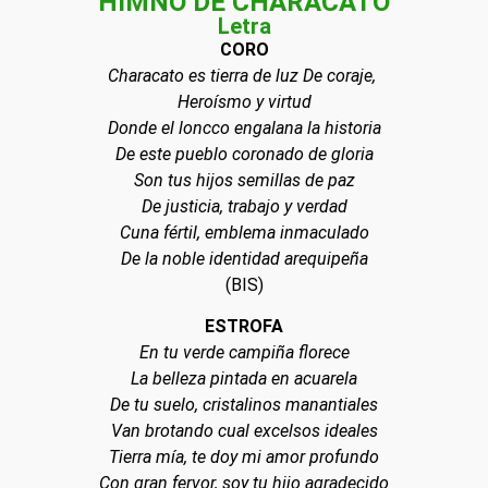
HIMNO DE CHARACATO
Letra
Nuestro
CORO
Distrito
Characato es tierra de luz De coraje,
Heroísmo y virtud
Donde el loncco engalana la historia
De este pueblo coronado de gloria
Son tus hijos semillas de paz
De justicia, trabajo y verdad
Cuna fértil, emblema inmaculado
De la noble identidad arequipeña
(BIS)
ESTROFA
En tu verde campiña florece
La belleza pintada en acuarela
De tu suelo, cristalinos manantiales
Van brotando cual excelsos ideales
Tierra mía, te doy mi amor profundo
Con gran fervor, soy tu hijo agradecido