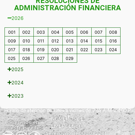
RESOLUCIONES DE
ADMINISTRACIÓN FINANCIERA
Información
Publica
2026
001
002
003
004
005
006
007
008
009
010
011
012
013
014
015
016
017
018
019
020
021
022
023
024
025
026
027
028
029
2025
2024
2023
Horario de atención de lunes a viernes de 7:45 A. M. a 4:00 P.
M.
NÚMEROS DE
Síguenos en
EMERGENCIA
nuestras redes
sociales:
Serenazgo de
900072271