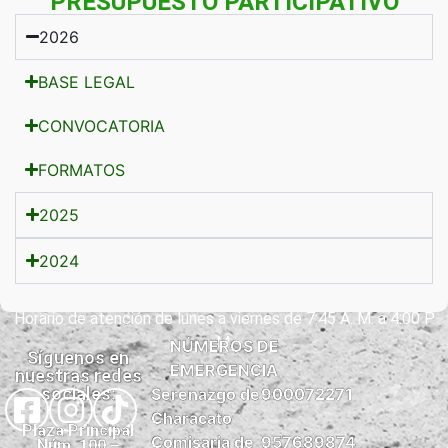
PRESUPUESTO PARTICIPATIVO
PRESUPUESTO
2026
PARTICIPATIVO
BASE LEGAL
CONVOCATORIA
FORMATOS
2025
2024
Horario de atención de lunes a viernes de 7:45 A. M. a 4:00 P.
M.
NÚMEROS DE
Síguenos en
EMERGENCIA
nuestras redes
sociales:
Serenazgo de
900072271
Characato
Plaza Principal
Comisaria de
957689874
Núm. 100 –