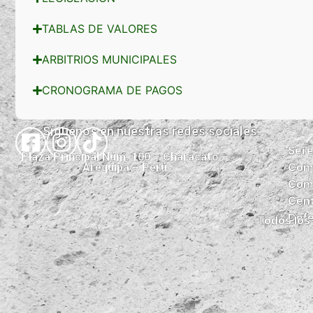
MUNICIPALES
TABLAS DE VALORES
ARBITRIOS MUNICIPALES
CRONOGRAMA DE PAGOS
Síguenos en nuestras redes sociales:
Sere
Plaza Principal Núm. 100 – Characato –
Comi
Arequipa – Perú
Comp
Cent
Defe
Todos los