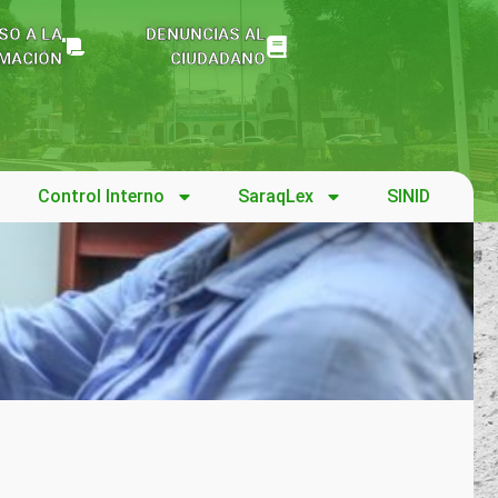
SO A LA
DENUNCIAS AL
MACIÓN
CIUDADANO
Control Interno
SaraqLex
SINID