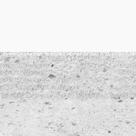
Horario de atención de lunes a viernes de 7:45 A. M. a 4:00 P. M.
NÚMEROS DE EMERGENCIA
nazgo de Characato
90007
saria de Characato
95768
añía de Bomberos - Central 106
(054) 21
ro de Emergencia de la Mujer
91415
nsa Civil
90006
 Derechos Reservados - 2025 | Municipalidad Distrital de