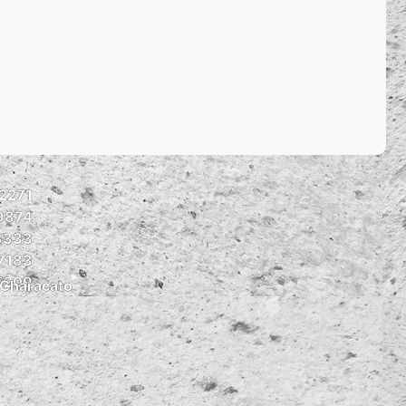
2271
9874
3333
7183
5209
 Characato