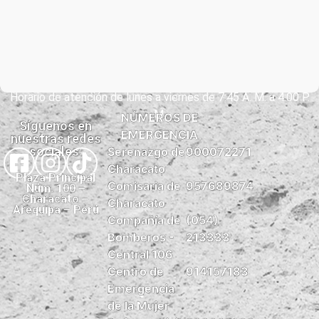
Horario de atención de lunes a viernes de 7:45 A. M. a 4:00 P.
M.
NÚMEROS DE
Síguenos en
EMERGENCIA
nuestras redes
sociales:
Serenazgo de
900072271
Characato
Plaza Principal
Comisaria de
957689874
Núm. 100 –
Characato –
Characato
Arequipa – Perú
Compañía de
(054)
Bomberos -
213333
Central 106
Centro de
914157183
Emergencia
de la Mujer