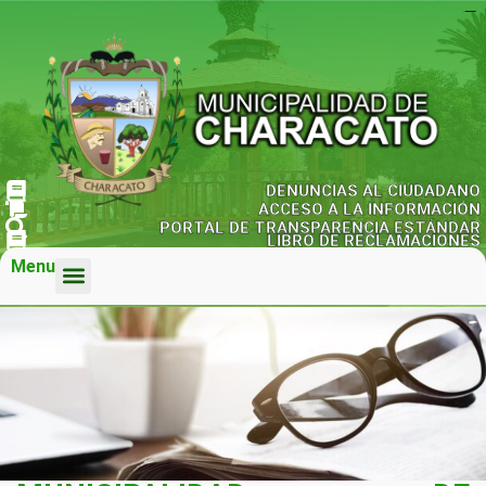
agen judi bola
kampungbet
kampungbet
kampungbet
kampungbet
kampungbet
DENUNCIAS AL CIUDADANO
ACCESO A LA INFORMACIÓN
PORTAL DE TRANSPARENCIA ESTÁNDAR
LIBRO DE RECLAMACIONES
Menu