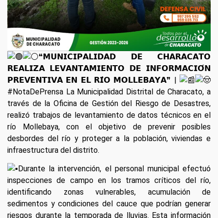
❝𝗠𝗨𝗡𝗜𝗖𝗜𝗣𝗔𝗟𝗜𝗗𝗔𝗗 𝗗𝗘 𝗖𝗛𝗔𝗥𝗔𝗖𝗔𝗧𝗢
𝗥𝗘𝗔𝗟𝗜𝗭𝗔 𝗟𝗘𝗩𝗔𝗡𝗧𝗔𝗠𝗜𝗘𝗡𝗧𝗢 𝗗𝗘 𝗜𝗡𝗙𝗢𝗥𝗠𝗔𝗖𝗜𝗢́𝗡
𝗣𝗥𝗘𝗩𝗘𝗡𝗧𝗜𝗩𝗔 𝗘𝗡 𝗘𝗟 𝗥𝗜́𝗢 𝗠𝗢𝗟𝗟𝗘𝗕𝗔𝗬𝗔❞ |
#NotaDePrensa
La Municipalidad Distrital de Characato, a
través de la Oficina de Gestión del Riesgo de Desastres,
realizó trabajos de levantamiento de datos técnicos en el
río Mollebaya, con el objetivo de prevenir posibles
desbordes del río y proteger a la población, viviendas e
infraestructura del distrito.
Durante la intervención, el personal municipal efectuó
inspecciones de campo en los tramos críticos del río,
identificando zonas vulnerables, acumulación de
sedimentos y condiciones del cauce que podrían generar
riesgos durante la temporada de lluvias. Esta información