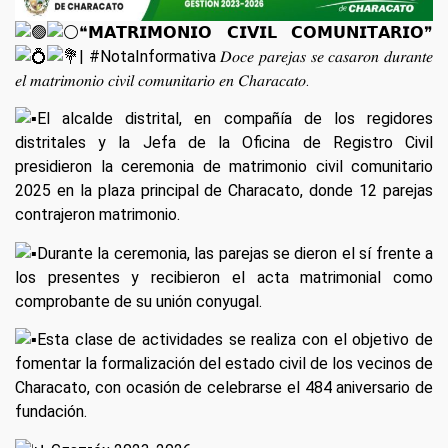
❝𝗠𝗔𝗧𝗥𝗜𝗠𝗢𝗡𝗜𝗢 𝗖𝗜𝗩𝗜𝗟 𝗖𝗢𝗠𝗨𝗡𝗜𝗧𝗔𝗥𝗜𝗢❞
|
#NotaInformativa
𝐷𝑜𝑐𝑒 𝑝𝑎𝑟𝑒𝑗𝑎𝑠 𝑠𝑒 𝑐𝑎𝑠𝑎𝑟𝑜𝑛 𝑑𝑢𝑟𝑎𝑛𝑡𝑒
𝑒𝑙 𝑚𝑎𝑡𝑟𝑖𝑚𝑜𝑛𝑖𝑜 𝑐𝑖𝑣𝑖𝑙 𝑐𝑜𝑚𝑢𝑛𝑖𝑡𝑎𝑟𝑖𝑜 𝑒𝑛 𝐶ℎ𝑎𝑟𝑎𝑐𝑎𝑡𝑜.
El alcalde distrital, en compañía de los regidores
distritales y la Jefa de la Oficina de Registro Civil
presidieron la ceremonia de matrimonio civil comunitario
2025 en la plaza principal de Characato, donde 12 parejas
contrajeron matrimonio.
Durante la ceremonia, las parejas se dieron el sí frente a
los presentes y recibieron el acta matrimonial como
comprobante de su unión conyugal.
Esta clase de actividades se realiza con el objetivo de
fomentar la formalización del estado civil de los vecinos de
Characato, con ocasión de celebrarse el 484 aniversario de
fundación.