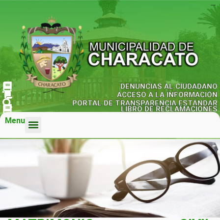
kampungbet
kampungbet
kampungbet
kampungbet
kampungbet
DENUNCIAS AL CIUDADANO
ACCESO A LA INFORMACIÓN
PORTAL DE TRANSPARENCIA ESTÁNDAR
LIBRO DE RECLAMACIONES
Menu