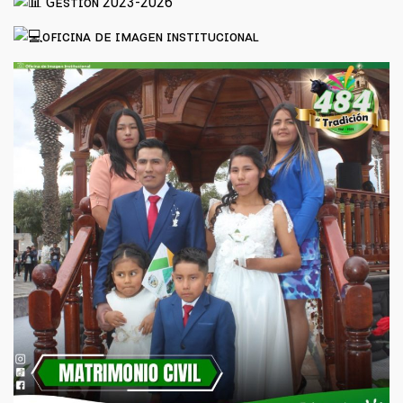
Gᴇsᴛɪᴏ́ɴ 2023-2026
ᴏꜰɪᴄɪɴᴀ ᴅᴇ ɪᴍᴀɢᴇɴ ɪɴꜱᴛɪᴛᴜᴄɪᴏɴᴀʟ