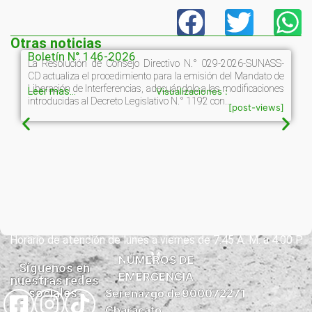
Otras noticias
Boletín N° 146-2026
La Resolución de Consejo Directivo N.° 029-2026-SUNASS-
CD actualiza el procedimiento para la emisión del Mandato de
Liberación de Interferencias, adecuándolo a las modificaciones
Leer mas...
Visualizaciones :
introducidas al Decreto Legislativo N.° 1192 con...
[post-views]
Horario de atención de lunes a viernes de 7:45 A. M. a 4:00 P.
M.
NÚMEROS DE
Síguenos en
EMERGENCIA
nuestras redes
sociales:
Serenazgo de
900072271
Characato