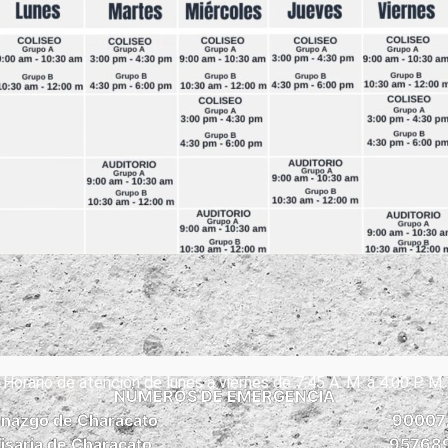
Horario de atención de lunes a viernes de 7:45 A. M. a 4:00 P. M.
NÚMEROS DE EMERGENCIA
nazgo de Characato
90007
saria de Characato
95768