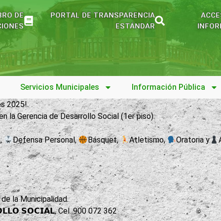
BRO DE
PORTAL DE TRANSPARENCIA
ACCE
IONES
ESTÁNDAR
INFOR
Servicios Municipales
Información Pública
es 2025!
𝟱 en la Gerencia de Desarrollo Social (1er piso).
n,
Defensa Personal,
Básquet,
Atletismo,
Oratoria y
aja de la Municipalidad.
𝗟𝗢 𝗦𝗢𝗖𝗜𝗔𝗟, Cel. 900 072 362