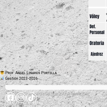
Pʀᴏғ. Aɴɢᴇʟ Lɪɴᴀʀᴇs Pᴏʀᴛɪʟʟᴀ
Gestión 2023-2026
Síguenos en nuestras redes sociales:
Sere
Plaza Principal Núm. 100 – Characato –
Comi
Arequipa – Perú