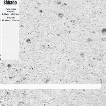
2271
9874