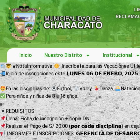
LI
RECLAMAC
Inicio
Nuestro Distrito
Institucional
#NotaInformativa
¡Inscríbete para las Vacaciones Útil
Inicio de inscripciones este 𝗟𝗨𝗡𝗘𝗦 𝟬𝟲 𝗗𝗘 𝗘𝗡𝗘𝗥𝗢, 𝟮𝟬𝟮
En las disciplinas de:
Futbol,
Vóley,
Danza,
Natació
Para niños y niñas de 8 a 16 años.
REQUISITOS
Llenar Ficha de Inscripción + copia DNI
Realizar el Pago de S/ 20.00 (𝗽𝗼𝗿 𝗰𝗮𝗱𝗮 𝗱𝗶𝘀𝗰𝗶𝗽𝗹𝗶𝗻𝗮) en c
INFORMES E INSCRIPCIONES: 𝗚𝗘𝗥𝗘𝗡𝗖𝗜𝗔 𝗗𝗘 𝗗𝗘𝗦𝗔𝗥𝗥𝗢