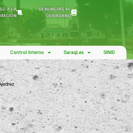
SO A LA
DENUNCIAS AL
MACIÓN
CIUDADANO
Control Interno
SaraqLex
SINID
Ajedrez.