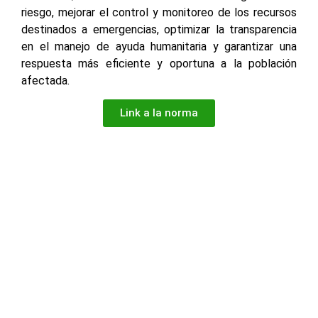
riesgo, mejorar el control y monitoreo de los recursos
destinados a emergencias, optimizar la transparencia
en el manejo de ayuda humanitaria y garantizar una
respuesta más eficiente y oportuna a la población
afectada.
Link a la norma
2. RESOLUCION N° 007-2026-PCM/SIP
Facebook
X
LinkedIn
WhatsApp
Horario de atención de lunes a viernes de 7:45 A. M. a 4:00 P.
M.
NÚMEROS DE
Síguenos en
EMERGENCIA
nuestras redes
sociales:
Serenazgo de
900072271