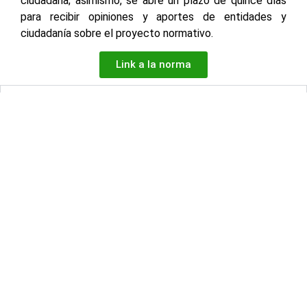
ciudadana; asimismo, se abre un plazo de quince días
para recibir opiniones y aportes de entidades y
ciudadanía sobre el proyecto normativo.
Link a la norma
2. RESOLUCION MINISTERIAL N° 106-2026-TR
Facebook
X
LinkedIn
WhatsApp
Horario de atención de lunes a viernes de 7:45 A. M. a 4:00 P.
M.
NÚMEROS DE
Síguenos en
EMERGENCIA
nuestras redes
sociales:
Serenazgo de
900072271
Characato
Plaza Principal
Comisaria de
957689874
Núm. 100 –
Characato –
Characato