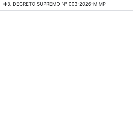
3. DECRETO SUPREMO N° 003-2026-MIMP
Facebook
X
LinkedIn
WhatsApp
Horario de atención de lunes a viernes de 7:45 A. M. a 4:00 P.
M.
NÚMEROS DE
Síguenos en
EMERGENCIA
nuestras redes
sociales:
Serenazgo de
900072271
Characato
Plaza Principal
Comisaria de
957689874
Núm. 100 –
Characato –
Characato
Arequipa – Perú
Compañía de
(054)
Bomberos -
213333
Central 106
Centro de
914157183
Emergencia