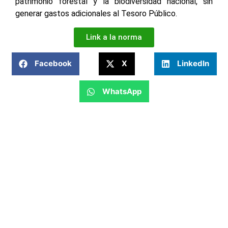
patrimonio forestal y la biodiversidad nacional, sin
generar gastos adicionales al Tesoro Público.
Link a la norma
Facebook
X
LinkedIn
WhatsApp
Horario de atención de lunes a viernes de 7:45 A. M. a 4:00 P.
M.
NÚMEROS DE
Síguenos en
EMERGENCIA
nuestras redes
sociales:
Serenazgo de
900072271
Characato
Plaza Principal
Comisaria de
957689874
Núm. 100 –
Characato –
Characato
Arequipa – Perú
Compañía de
(054)
Bomberos -
213333