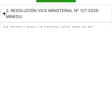
2. RESOLUCION VICE MINISTERIAL N° 127-2026-
MINEDU
3. RESOLUCION N° 000099-2026-SERVIR-PE
Facebook
X
LinkedIn
WhatsApp
Horario de atención de lunes a viernes de 7:45 A. M. a 4:00 P.
M.
NÚMEROS DE
Síguenos en
EMERGENCIA
nuestras redes
sociales:
Serenazgo de
900072271
Characato
Plaza Principal
Comisaria de
957689874
Núm. 100 –
Characato –
Characato
Arequipa – Perú
Compañía de
(054)