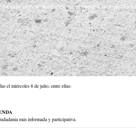
que estar al día en gestión pública es construir un mejor Chara
 el miércoles 8 de julio, entre ellas:
IENDA
iudadanía más informada y participativa.