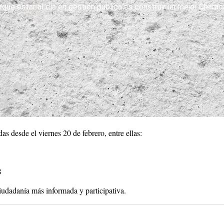
que estar al día en gestión pública es construir un mejor Chara
s desde el viernes 20 de febrero, entre ellas:
8
iudadanía más informada y participativa.