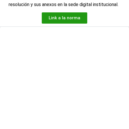
resolución y sus anexos en la sede digital institucional.
Link a la norma
RESOLUCION DIRECTORAL N° 0003-2026-EF/51.01
RESOLUCION DIRECTORAL N° 0006-2026-EF/50.01
RESOLUCION JEFATURAL N° 050-2026-INEI
RESOLUCION JEFATURAL N° 051-2026-INEI
Facebook
X
LinkedIn
WhatsApp
Horario de atención de lunes a viernes de 7:45 A. M. a 4:00 P.
M.
NÚMEROS DE
Síguenos en