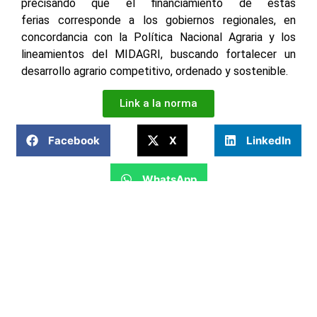
precisando que el financiamiento de estas
ferias corresponde a los gobiernos regionales, en
concordancia con la Política Nacional Agraria y los
lineamientos del MIDAGRI, buscando fortalecer un
desarrollo agrario competitivo, ordenado y sostenible.
Link a la norma
Facebook
X
LinkedIn
WhatsApp
Horario de atención de lunes a viernes de 7:45 A. M. a 4:00 P.
M.
NÚMEROS DE
Síguenos en
EMERGENCIA
nuestras redes
sociales:
Serenazgo de
900072271
Characato
Plaza Principal
Comisaria de
957689874
Núm. 100 –
Characato –