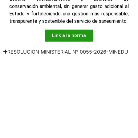
conservación ambiental, sin generar gasto adicional al
Estado y fortaleciendo una gestión más responsable,
transparente y sostenible del servicio de saneamiento.
Link a la norma
RESOLUCION MINISTERIAL N° 0055-2026-MINEDU
RESOLUCION N° 000030-2026-02.00/SENCICO
Facebook
X
LinkedIn
WhatsApp
Horario de atención de lunes a viernes de 7:45 A. M. a 4:00 P.
M.
NÚMEROS DE
Síguenos en
EMERGENCIA
nuestras redes
sociales:
Serenazgo de
900072271