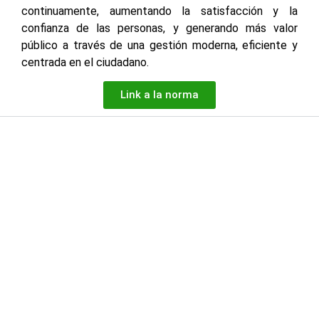
continuamente, aumentando la satisfacción y la
confianza de las personas, y generando más valor
público a través de una gestión moderna, eficiente y
centrada en el ciudadano.
Link a la norma
RESOLUCION MINISTERIAL N° D000004-2026-MIDIS
Facebook
X
LinkedIn
WhatsApp
Horario de atención de lunes a viernes de 7:45 A. M. a 4:00 P.
M.
NÚMEROS DE
Síguenos en
EMERGENCIA
nuestras redes
sociales:
Serenazgo de
900072271
Characato