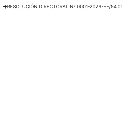
RESOLUCIÓN DIRECTORAL Nº 0001-2026-EF/54.01
Facebook
X
LinkedIn
WhatsApp
Horario de atención de lunes a viernes de 7:45 A. M. a 4:00 P.
M.
NÚMEROS DE
Síguenos en
EMERGENCIA
nuestras redes
sociales:
Serenazgo de
900072271
Characato
Plaza Principal
Comisaria de
957689874
Núm. 100 –
Characato –
Characato
Arequipa – Perú
Compañía de
(054)
Bomberos -
213333
Central 106
Centro de
914157183
Emergencia